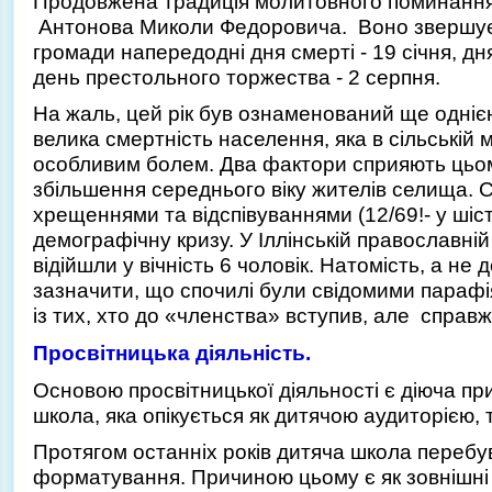
Продовжена традиція молитовного поминання 
Антонова Миколи Федоровича. Воно звершуєть
громади напередодні дня смерті - 19 січня, дн
день престольного торжества - 2 серпня.
На жаль, цей рік був ознаменований ще одні
велика смертність населення, яка в сільській м
особливим болем. Два фактори сприяють цьому 
збільшення середнього віку жителів селища. С
хрещеннями та відспівуваннями (12/69!- у шіст
демографічну кризу. У Іллінській православній
відійшли у вічність 6 чоловік. Натомість, а н
зазначити, що спочилі були свідомими парафі
із тих, хто до «членства» вступив, але справж
Просвітницька діяльність.
Основою просвітницької діяльності є діюча пр
школа, яка опікується як дитячою аудиторією, 
Протягом останніх років дитяча школа перебув
форматування. Причиною цьому є як зовнішні ф