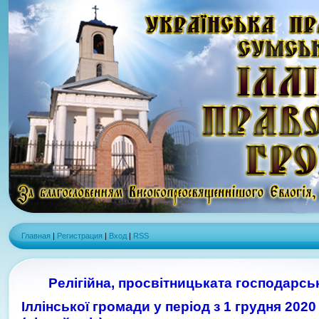
Главная
|
Регистрация
|
Вход
|
RSS
Релігійна, просвітницьката господарсь
Іллінської громади у період з 1 грудня 202