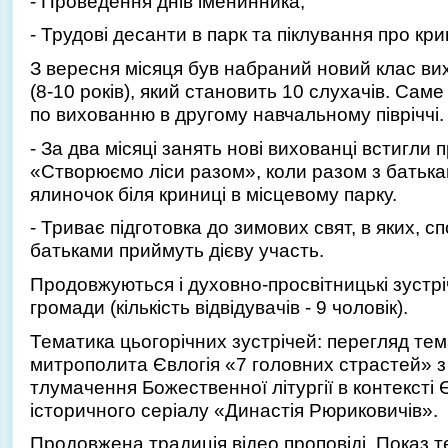
- Проведення днів іменинника;
- Трудові десанти в парк та піклування про кр
З вересня місяця був набраний новий клас вих
(8-10 років), який становить 10 слухачів. Сам
по вихованню в другому навчальному півріччі.
- За два місяці занять нові вихованці встигли 
«Створюємо ліси разом», коли разом з батьк
ялиночок біля криниці в місцевому парку.
- Триває підготовка до зимових свят, в яких, с
батьками приймуть дієву участь.
Продовжуються і духовно-просвітницькі зустрі
громади (кількість відвідувачів - 9 чоловік).
Тематика цьогорічних зустрічей: перегляд тем
митрополита Євлогія «7 головних страстей» з
тлумачення Божественної літургії в контексті Є
історичного серіалу «Династія Рюриковичів».
Продовжена традиція відео проповіді. Показ т