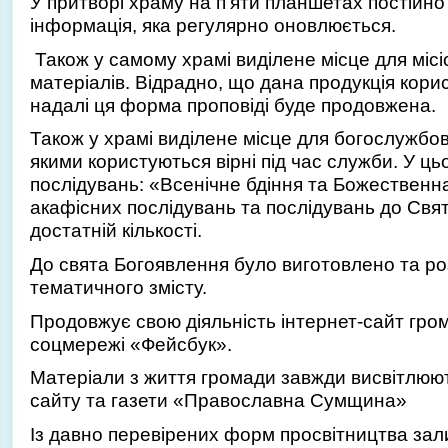
У притворі храму на п’яти планшетах постійн
інформація, яка регулярно оновлюється.
Також у самому храмі виділене місце для міс
матеріалів. Відрадно, що дана продукція корис
надалі ця форма проповіді буде продовжена.
Також у храмі виділене місце для богослужбо
якими користуються вірні під час служби. У ц
послідувань: «Всенічне бдіння та Божественна
акафісних послідувань та послідувань до Свя
достатній кількості.
До свята Богоявлення було виготовлено та р
тематичного змісту.
Продовжує свою діяльність інтернет-сайт гром
соцмережі «Фейсбук».
Матеріали з життя громади завжди висвітлюють
сайту та газети «Православна Сумщина»
Із давно перевірених форм просвітництва зал