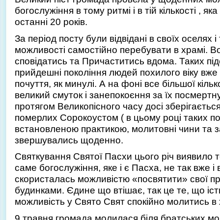
богослужіння в тому ритмі і в тій кількості , я
останні 20 років.
За період посту були відвідані в своїх оселях і
можливості самостійно перебувати в храмі. 
сповідатись та Причаститись вдома. Таких під
прийдешні покоління людей похилого віку вже 
почуття, як минулі. А на фоні все більшої кіль
великий смуток і занепокоєння за їх посмертн
протягом Великопісного часу досі зберігаєть
померлих Сорокоустом ( в цьому році таких п
встановленою практикою, молитовні чини та 
звершувались щоденно.
Святкування Святої Пасхи цього річ виявило 
саме богослужіння, яке і є Пасха, не так вже і
скористалась можливістю «посвятити» свої пр
будинками. Єдине що втішає, так це те, що іс
можливість у Свято Свят спокійно молитись в
9 травня громада молилася біля братських моги