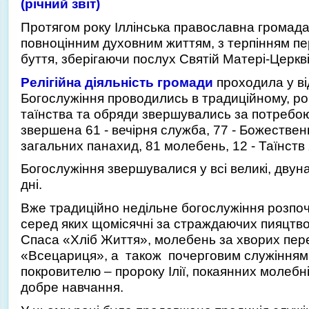
(річний звіт)
Протягом року Іллінська православна громад
повноцінним духовним життям, з терпінням пе
буття, зберігаючи послух Святій Матері-Церкві
Релігійна діяльність громади
проходила у ві
Богослужіння проводились в традиційному, ро
таїнства та обряди звершувались за потребою
звершена 61 - вечірня служба, 77 - Божественни
загальних панахид, 81 молебень, 12 - Таїнств
Богослужіння звершувалися у всі великі, двуна
дні.
Вже традиційно недільне богослужіння розпо
серед яких щомісячні за страждаючих пияцтв
Спаса «Хліб Життя», молебень за хворих пер
«Всецариця», а також почерговим служінням
покровителю – пророку Ілії, покаянних молебн
добре навчання.