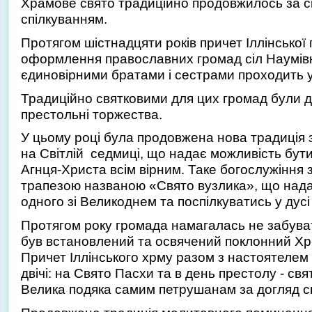
Храмове свято традиційно продовжилось за с
спілкуванням.
Протягом шістнадцяти років причет Іллінської
оформлення православних громад сіл Наумівка 
єдиновірними братами і сестрами проходить у
Традиційно святковими для цих громад були д
престольні торжества.
У цьому році була продовжена нова традиція 
на Світлій седмиці, що надає можливість бу
Агнця-Христа всім вірним. Таке богослужіння 
трапезою названою «Свято вузлика», що нада
одного зі Великоднем та поспілкуватись у д
Протягом року громада намагалась не забувати
був встановлений та освячений поклонний Хре
Причет Іллінського хрму разом з настоятелем
двічі: на Свято Пасхи та в день престолу - с
Велика подяка самим петрушанам за догляд св