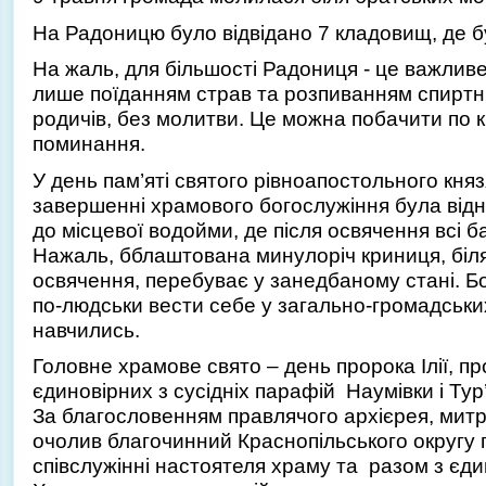
На Радоницю було відвідано 7 кладовищ, де б
На жаль, для більшості Радониця - це важлив
лише поїданням страв та розпиванням спиртн
родичів, без молитви. Це можна побачити по кі
поминання.
У день пам’яті святого рівноапостольного кня
завершенні храмового богослужіння була від
до місцевої водойми, де після освячення всі б
Нажаль, бблаштована минулоріч криниця, біля 
освячення, перебуває у занедбаному стані. Бо
по-людськи вести себе у загально-громадських
навчились.
Головне храмове свято – день пророка Ілії, пр
єдиновірних з сусідніх парафій Наумівки і Тур’
За благословенням правлячого архієрея, митр
очолив благочинний Краснопільського округу 
співслужінні настоятеля храму та разом з єд