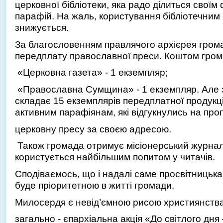
церковної бібліотеки, яка радо ділиться свої
парафій. На жаль, користування бібліотечним
знижується.
За благословенням правлячого архієрея гром
передплату православної преси. Коштом гром
«Церковна газета» - 1 екземпляр;
«Православна Сумщина» - 1 екземпляр. Але 
складає 15 екземплярів передплатної продукц
активним парафіянам, які відгукнулись на пр
церковну пресу за своєю адресою.
Також громада отримує місіонерський журнал
користується найбільшим попитом у читачів.
Сподіваємось, що і надалі саме просвітницька д
буде пріоритетною в житті громади.
Милосердя є невід’ємною рисою християнства.
загально - єпархіальна акція «До світлого дня 