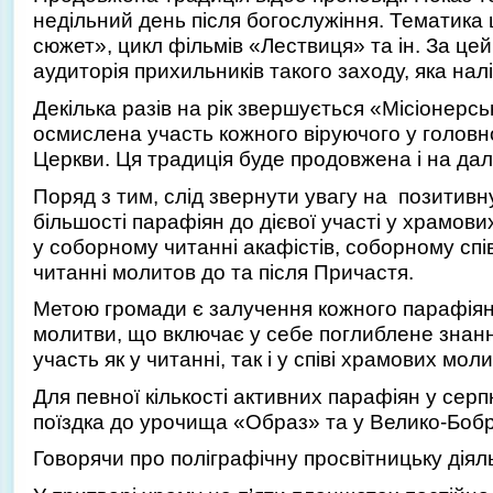
недільний день після богослужіння. Тематика 
сюжет», цикл фільмів «Лествиця» та ін. За це
аудиторія прихильників такого заходу, яка налі
Декілька разів на рік звершується «Місіонерськ
осмислена участь кожного віруючого у головн
Церкви. Ця традиція буде продовжена і на да
Поряд з тим, слід звернути увагу на позитивн
більшості парафіян до дієвої участі у храмов
у соборному читанні акафістів, соборному спів
читанні молитов до та після Причастя.
Метою громади є залучення кожного парафіян
молитви, що включає у себе поглиблене знан
участь як у читанні, так і у співі храмових мол
Для певної кількості активних парафіян у сер
поїздка до урочища «Образ» та у Велико-Бобр
Говорячи про поліграфічну просвітницьку діяль