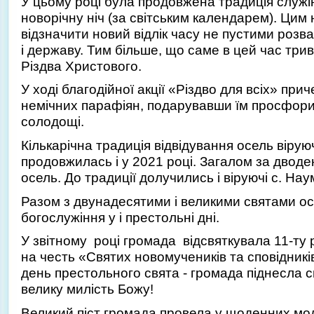
У цьому році була продовжена традиція служін
новорічну ніч (за світським календарем). Цим
відзначити новий відлік часу не пустими роз
і державу. Тим більше, що саме в цей час трив
Різдва Христового.
У ході благодійної акції «Різдво для всіх» прич
немічних парафіян, подарувавши їм просфори 
солодощі.
Кількарічна традиція відвідування осель віру
продовжилась і у 2021 році. Загалом за дводе
осель. До традиції долучились і віруючі с. Нау
Разом з двунадесятими і великими святами о
богослужіння у і престольні дні.
У звітному році громада відсвяткувала 11-ту
на честь «Святих новомучеників та сповідників
день престольного свята - громада піднесла св
велику милість Божу!
Великий піст громада провела у щоденних мо