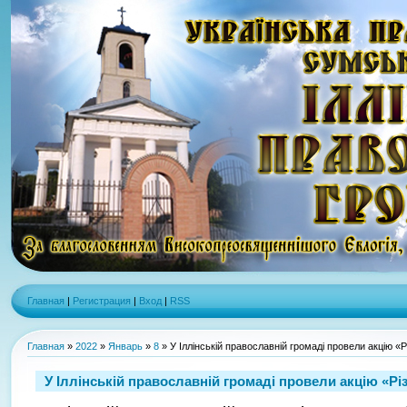
Главная
|
Регистрация
|
Вход
|
RSS
Главная
»
2022
»
Январь
»
8
» У Іллінській православній громаді провели акцію «Р
У Іллінській православній громаді провели акцію «Рі