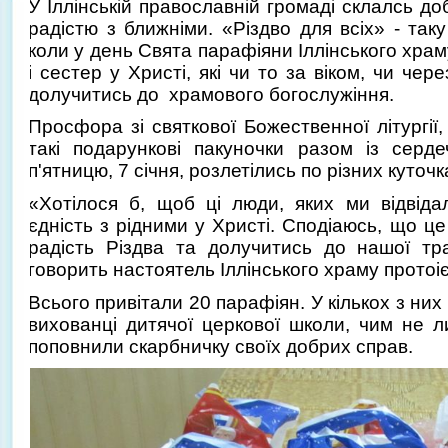
У Іллінській православній громаді склалсь до
радістю з ближніми. «Різдво для всіх» - так
коли у день Свята парафіяни Іллінського храму
і сестер у Христі, які чи то за віком, чи че
долучитись до храмового богослужіння.
Просфора зі святкової Божественної літургії
такі подарункові пакуночки разом із серд
п'ятницю, 7 січня, розлетілись по різних куточ
«Хотілося б, щоб ці люди, яких ми відвіда
єдність з рідними у Христі. Сподіаюсь, що ц
радість Різдва та долучитись до нашої тра
говорить настоятель Іллінського храму протоі
Всього привітали 20 парафіян. У кількох з них
вихованці дитячої церкової школи, чим не л
поповнили скарбничку своїх добрих справ.