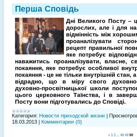
Перша Сповідь
Дні Великого Посту – ц
дорослих, але і для н
відмінність між хороши
проаналізувати стор
рецепт правильної пове
яке потребує відповідн
наважитись проаналізувати, власне, с
покаяння, яке потребує особливої внут
покаяння - це не тільки внутрішній стан, 
відрадно, що в міру свого духовног
духовно-просвітницької школи поступо
цього церковного Таїнства, і в заверш
Посту вони підготувались до Сповіді.
Категория:
Новости приходской жизни
|
Просмотров
18.03.2013
|
Комментарии (0)
«
1
2
...
48
49
50