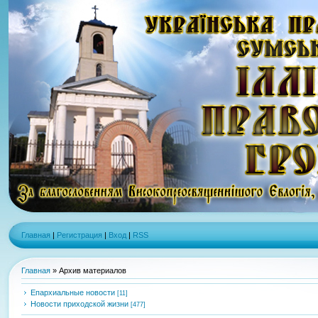
Главная
|
Регистрация
|
Вход
|
RSS
Главная
»
Архив материалов
Епархиальные новости
[11]
Новости приходской жизни
[477]