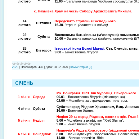
лютого
11.00
– Загальна панахида
(подання сорокаустів ВП)
с. Наумівка
Храм на честь Собору Архистратига Михаїла.
14
Передсвято Стрітення Господнього.
П’ятниця
лютого
16.30-
Утреня.
(освячення свічок).
22
Вселенська батьківська (м’ясопусна) поминальн
Субота
лютого
10.00
– Загальна панахида
(подання сорокаустів ВП
25
Іверської ікони Божої Матері.
Свт. Олексія, митр.
Вівторок
лютого
9.00
– Божественна Літургія.
2020
|
Просмотров:
439
|
Дата:
08.02.2020
|
Комментарии (0)
СІЧЕНЬ
Мч. Воніфатія. ПРП. Ілії Муромця, Печерського
1 січня
Середа
00.01
- Божественна Літургія (місіонерська).
02.00
– Молебень за страждаючих пияцтвом.
Субота перед Різдвом Христовим, Вмц. Анастас
4 січня
Субота
16.00
- Всенічне бдіння.
Неділя 29-та перед Різдвом, святих отців.
Глас 4
5 січня
Неділя
8.00
–
Молебень з акафістом "Хліб Життя"
.
9.00
– Божественна літургія.
Надвечір’я Різдва Христового (різдвяний сочел
6 січня
Понеділок
8.00
–
Часи надвечір’я. Ізобразительні.
Велика вечір
14.00
– Велике повечір
’я. Літія.