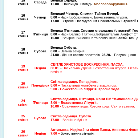
15
Велика Середа.
Середа
квітня
12.00
– Панахида.
Сповідь.
Маслособорування.
Великий Четвер. Спомин Тайної Вечері.
16
Четвер
8.00
– Часи.Ізобразительні. Божественна літургія.
квітня
17.00
– Утреня. Послідування Спасительних Страстей Г
Велика П’ятниця. Спомин страждань (страстей) Го
17
П’ятниця
8.00
– Часи Великої П’ятниці.Ізобразительні. Акафіст С
квітня
15.00
– Вечірня. Винесення та поклоніння Святій Плаща
Велика Субота.
18
Субота
8.00
– Велика вечірня.
квітня
21.00 -
Діяння святих апостолів.
23.20.
- Полунощниця.
СВІТЛЕ ХРИСТОВЕ ВОСКРЕСІННЯ. ПАСХА.
19
Неділя
00.01
–
Пасхальна утреня. Божественна літургія. Освя
квітня
вечірня.
Світла седмиця. Понеділок.
20
Понеділок
8.00
–
Пасхальний молебень з акафістом.
квітня
9.00 - Божественна літургія. Хресна хода.
Світла седмиця.
П’ятниця. Ікони БМ "Живоносне Д
24
П’ятниця
8.00
–
Божественна Літургія.
квітня
10.00 -
Освячення води. Хресна хода. Свято вузлика.
25
Світла седмиця.
Субота.
Субота
квітня
17.00
– Всенічне бдіння.
Антипасха. Неділя 2-га після Пасхи.
Апостола Фоми
26
Неділя
7.00
–
Божественна літургія.
квітня