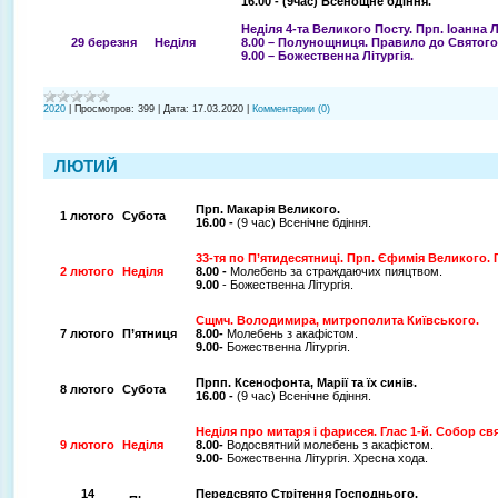
16.00 - (9час) Всенощне бдіння.
Неділя 4-та Великого Посту. Прп. Іоанна Л
29 березня
Неділя
8.00 – Полунощниця. Правило до Святого
9.00 – Божественна Літургія.
2020
|
Просмотров:
399
|
Дата:
17.03.2020
|
Комментарии (0)
ЛЮТИЙ
Прп. Макарія Великого.
1 лютого
Субота
16.00 -
(9 час) Всенічне бдіння.
33-тя по П’ятидесятниці. Прп. Єфимія Великого. Г
2 лютого
Неділя
8.00 -
Молебень за страждаючих пияцтвом.
9.00
- Божественна Літургія.
Сщмч. Володимира, митрополита Київського.
7 лютого
П’ятниця
8.00-
Молебень з акафістом.
9.00-
Божественна Літургія.
Прпп. Ксенофонта, Марії та їх синів.
8 лютого
Субота
16.00 -
(9 час) Всенічне бдіння.
Неділя про митаря і фарисея. Глас 1-й. Собор с
9 лютого
Неділя
8.00-
Водосвятний молебень з акафістом.
9.00-
Божественна Літургія. Хресна хода.
14
Передсвято Стрітення Господнього.