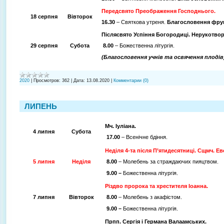
Передсвято Преображення Господнього.
18 серпня
Вівторок
16.30
– Святкова утреня.
Благословення фрук
Післясвято Успіння Богородиці. Нерукотво
29 серпня
Субота
8.00
– Божественна літургія.
(Благословення учнів та освячення плодів
2020
|
Просмотров:
362
|
Дата:
13.08.2020
|
Комментарии (0)
ЛИПЕНЬ
Мч. Іуліана.
4 липня
Субота
17.00
– Всенічне бдіння.
Неділя 4-та після П’ятидесятниці. Сщмч. Ев
5 липня
Неділя
8.00
– Молебень за страждаючих пияцтвом.
9.00 –
Божественна літургія.
Різдво пророка та хрестителя Іоанна.
7 липня
Вівторок
8.00
– Молебень з акафістом.
9.00 –
Божественна літургія.
Прпп. Сергія і Германа Валаамських.