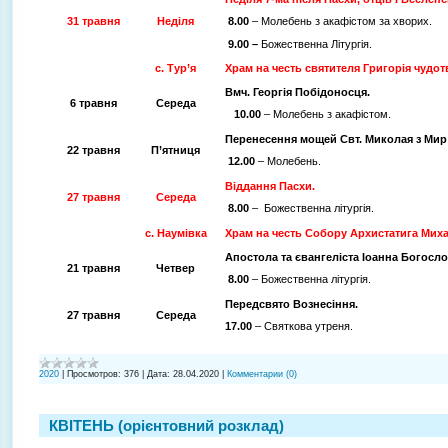
31 травня
Неділя
8.00
– Молебень з акафістом за хворих.
9.00 –
Божественна Літургія.
с. Тур’я
Храм на честь святителя Григорія чудо
Вмч. Георгія Побідоносця.
6 травня
Середа
10.00
– Молебень з акафістом.
Перенесення мощей Свт. Миколая з Мир 
22 травня
П’ятниця
12.00
– Молебень.
Віддання Пасхи.
27 травня
Середа
8.00
– Божественна літургія.
с. Наумівка
Храм на честь Собору Архистатига Миха
Апостола та євангеліста Іоанна Богосло
21 травня
Четвер
8.00
– Божественна літургія.
Передсвято Вознесіння.
27 травня
Середа
17.00
– Святкова утреня.
2020
|
Просмотров:
376
|
Дата:
28.04.2020
|
Комментарии (0)
КВІТЕНЬ (орієнтовний розклад)