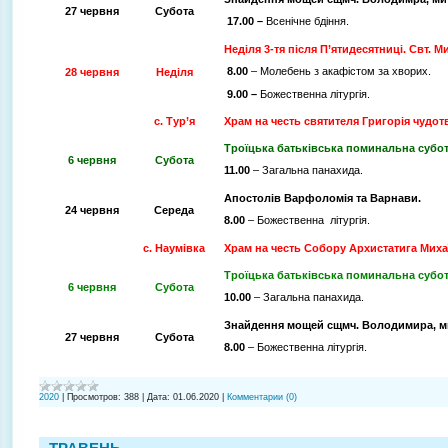
27 червня
Субота
17.00 –
Всенічне бдіння.
Неділя 3-тя після
П’ятидесятниці. Свт. М
8.00
– Молебень з акафістом за хворих.
28 червня
Неділя
9.00 –
Божественна літургія.
с. Тур’я
Храм на честь святителя Григорія чудо
Троїцька батьківська поминальна субот
6 червня
Субота
11.00
– Загальна панахида.
Апостолів Варфоломія та Варнави.
24 червня
Середа
8.00
– Божественна літургія.
с. Наумівка
Храм на честь Собору Архистатига Миха
Троїцька батьківська поминальна субот
6 червня
Субота
10.00
– Загальна панахида.
Знайдення мощей сщмч. Володимира, ми
27 червня
Субота
8.00
– Божественна літургія.
2020
|
Просмотров:
388
|
Дата:
01.06.2020
|
Комментарии (0)