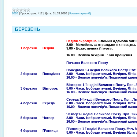
2020
|
Просмотров:
412
|
Дата:
31.03.2020
|
Комментарии (0)
БЕРЕЗЕНЬ
Неділя сиропусна.
Спомин Адамова вигн
8.00 - Молебень за страждаючих пияцтва.
1 березня
Неділя
9.00 - Божественна Літургія.
16.00
-
Велика вечірня. Чин прощен
Початок Великого Посту
Понеділок 1-ї неділі Великого Посту. Свт
2 березня
Понеділок
8.00 - Часи. Ізобразительні. Вечірня. Літія.
16.00 - Велике повечір’я. Покаянний кано
Вівторок 1-ї неділі Великого Посту. Прп.
3 березня
Вівторок
8.00 - Часи. Ізобразительні. Вечірня. Літія.
16.00 - Велике повечір’я. Покаянний 
Середа 1-ї неділі Великого Посту. Прп. Ль
4 березня
Середа
8.00 - Часи. Ізобразительні. Вечірня. Літія.
16.00 - Велике повечір’я. Покаянний 
Четвер1-ї неділі Великого Посту. Прп. Т
5 березня
Четвер
8.00 - Часи. Ізобразительні. Вечірня. Літія.
16.00 - Велике повечір’я. Покаянний 
П’ятниця 1-ї неділі Великого Посту. Мчч. М
6 березня
П’ятниця
8.00 - Часи. Ізобразительні. Вечірня (бл