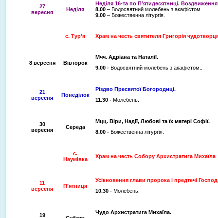
Неділя 16-та по П’ятидесятниці.
Воздвиження Х
27
Неділя
8.00
– Водосвятний молебень з акафістом.
вересня
9.00
– Божественна літургія.
с. Тур’я
Храм на честь святителя Григорія чудотворц
Мчч. Адріана та Наталії.
8 вересня
Вівторок
9.00 -
Водосвятний молебень з акафістом..
Різдво Пресвятої Богородиці.
21
Понеділок
вересня
11.30 -
Молебень.
Мцц. Віри, Надії, Любові та їх матері Софії.
30
Середа
вересня
8.00 -
Божественна літургія.
с.
Храм на честь Собору Архистратига Михаїла
Наумівка
Усікновення глави пророка і предтечі Господ
11
П’ятниця
вересня
10.30 -
Молебень.
Чудо Архистратига Михаїла.
19
Субота