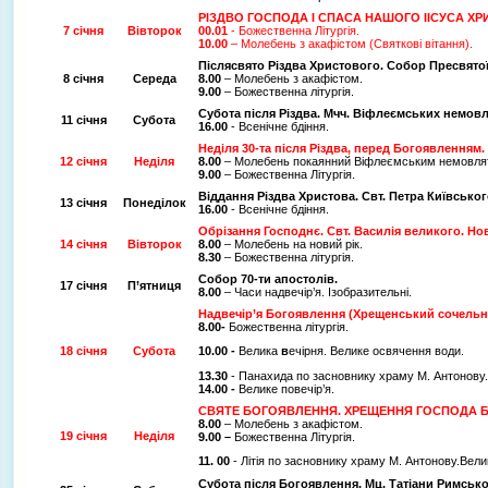
РІЗДВО ГОСПОДА І СПАСА НАШОГО ІІСУСА ХР
7 січня
Вівторок
00.01
- Божественна Літургія.
10.00
– Молебень з акафістом (Святкові вітання).
Післясвято Різдва Христового. Собор Пресвято
8 січня
Середа
8.00
– Молебень з акафістом.
9.00
– Божественна літургія.
Субота після Різдва. Мчч. Віфлеємських немовл
11 січня
Субота
16.00
- Всенічне бдіння.
Неділя 30-та після Різдва
, перед Богоявленням. 
12 січня
Неділя
8.00
– Молебень покаянний Віфлеємським немовля
9.00
– Божественна Літургія.
Віддання Різдва Христова. Свт. Петра Київсько
13 січня
Понеділок
16.00
- Всенічне бдіння.
Обрізання Господнє. Свт. Василія великого. Нов
14 січня
Вівторок
8.00
– Молебень на новий рік.
8.30
– Божественна літургія.
Собор 70-ти апостолів.
17 січня
П’ятниця
8.00
–
Часи надвечір’я. Ізобразительні.
Надвечір’я Богоявлення (Хрещенський сочельн
8.00-
Божественна літургія.
18 січня
Субота
10.00 -
Велика
в
ечірня.
Велике освячення води.
13.30
- Панахида по засновнику храму М. Антонову.
14.00 -
Велике повечір’я.
СВЯТЕ БОГОЯВЛЕННЯ. ХРЕЩЕННЯ ГОСПОДА БО
8.00
– Молебень з акафістом.
19 січня
Неділя
9.00 –
Божественна Літургія.
11. 00
- Літія по засновнику храму М. Антонову.Вел
Субота після Богоявлення. Мц. Татіани Римсько