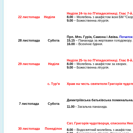
Неділя 24-та по П’ятидесятниці. Глас 7-й.
22 листопада
Неділя
8.00
– Молебень з акафістом іконі БМ "Ско
9.00
– Божественна літургія.
Прп. Мчч. Гурія, Самона і Авіва.
Початок
28 листопада
Субота
15.15
– Панахида за жертвами голодомору.
16.00
– Всенічне бдіння.
Неділя 25-та по П’ятидесятниці. Глас 8-й.
29 листопада
Неділя
8.00
– Молебень з акафістом за хворих.
9.00
– Божественна літургія.
с. Тур’я
Храм на честь святителя Григорія чудо
Димитріївська батьківська поминальна
7 листопада
Субота
11.00 -
Загальна панахида.
Свт. Григорія чудотворця, єпископа Не
30 листопада
Понеділок
8.00
– Водосвятний молебень з акафістом.