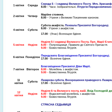
Середа 5 - ї седмиці Великого Посту
.
Мчч. Хрисанфа 
1 квітня
Середа
8.00
– Часи. Ізобразительні.
Літургія Передосвячених 
Маріїне стояння.
2 квітня
Четвер
8.00
– Утреня з Великим Покаянним каноном.
Субота акафіста.
Похвала Пресвятої Богородиці.
8.00
- Утреня з акафістом.
4 квітня
Субота
17.00
- (9час) Всенощне бдіння.
Неділя 5-ї седмиці Великого Посту. Прп. Марії Єгипе
5 квітня
Неділя
8.00
–
Полунощниця. Правило до Святого Причастя.
9.00
–
Божественна Літургія.
Передсвято Благовіщення Пресвятої Богородиці.
6 квітня
Понеділок
17.00
- Всенічне бдіння.
Благовіщення Пресвятої Діви Марії.
7 квітня
Вівторок
8.00
–
Молебень з акафістом.
9.00
–
Божественна Літургія.
11
Лазарєва субота. Воскрешення праведного Лазаря
Субота
квітня
17.00
– Всенічне бдіння.
Неділя 6-та Великого посту, ваій.
Вхід Господній д
12
Неділя
8.00
–
Водосвятний молебень з акафістом.
квітня
9.00
–
Божественна Літургія.
СТРАСНА СЕДЬМИЦЯ