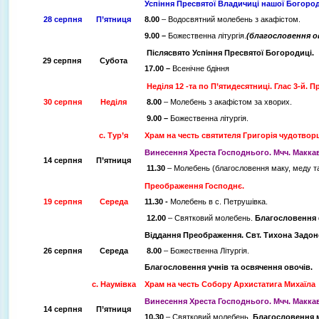
Успіння Пресвятої Владичиці нашої Богороди
28 серпня
П’ятниця
8.00
– Водосвятний молебень з акафістом.
9.00 –
Божественна літургія.
(благословення о
Післясвято
Успіння Пресвятої Богородиці.
29 серпня
Субота
17.00 –
Всенічне бдіння
Неділя 12 -та по П’ятидесятниці. Глас 3-й. П
30 серпня
Неділя
8.00
– Молебень з акафістом за хворих.
9.00 –
Божественна літургія.
с. Тур’я
Храм на честь святителя Григорія чудотвор
Винесення Хреста Господнього. Мчч. Маккав
14 серпня
П’ятниця
11.30
– Молебень (благословення маку, меду та
Преображення Господнє.
19 серпня
Середа
11.30 -
Молебень в с. Петрушівка.
12.00
– Святковий молебень.
Благословення 
Віддання Преображення. Свт. Тихона Задон
26 серпня
Середа
8.00
– Божественна Літургія.
Благословення учнів та освячення овочів.
с. Наумівка
Храм на честь Собору Архистатига Михаїла
Винесення Хреста Господнього. Мчч. Маккав
14 серпня
П’ятниця
10.30
– Святковий молебень.
Благословення м