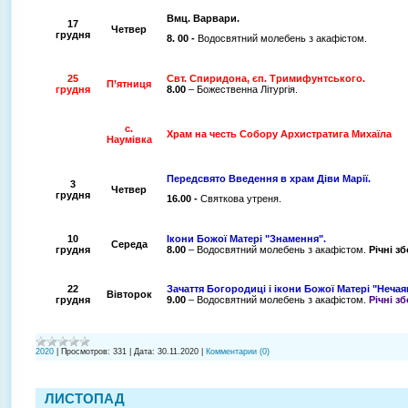
Вмц. Варвари.
17
Четвер
грудня
8. 00 -
Водосвятний молебень з акафістом.
25
Свт. Спиридона, єп. Тримифунтського.
П’ятниця
грудня
8.00
– Божественна Літургія.
с.
Храм на честь Собору Архистратига Михаїла
Наумівка
Передсвято Введення в храм Діви Марії.
3
Четвер
грудня
16.00 -
Святкова утреня.
10
Ікони Божої Матері "Знамення".
Середа
грудня
8.00
– Водосвятний молебень з акафістом.
Річні з
22
Зачаття Богородиці і ікони Божої Матері "Нечая
Вівторок
грудня
9.00
– Водосвятний молебень з акафістом.
Річні з
2020
|
Просмотров:
331
|
Дата:
30.11.2020
|
Комментарии (0)
ЛИСТОПАД