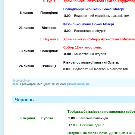
с. Тур’я
Храм на честь святителя Григорія чудотво
Володимирської ікони Божої Матері.
6 липня
Понеділок
8.00
– Водосвятний молебень з акафістом.
Казанської ікони Божої Матері.
21 липня
Вівторок
8.00
– Божественна літургія..
с. Наумівка
Храм на честь Собору Архистатига Михаїл
Собор 12-ти апостолів.
13 липня
Понеділок
8-00 -
Божественна літургія.
Рівноапостольної княгині Ольги.
24 липня
П’ятниця
8.00
– Водосвятний молебень з акафістом.
2020
|
Просмотров:
372
|
Дата:
08.07.2020
|
Комментарии (0)
Червень
Троїцька батьківська поминальна субот
6 червня
Субота
9.00
– Загальна панахида.
17.00 –
Всенічне бдіння.
Неділя 8-ма після Пасхи.
ДЕНЬ СВЯТОЇ ТР