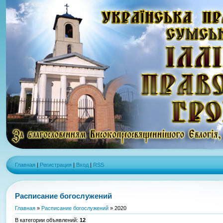
Главная
|
Регистрация
|
Вход
|
RSS
Расписание богослужений
Главная
»
Расписание богослужений
» 2020
В категории объявлений
:
12