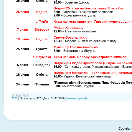
25 січня
Субота
16.00
- Всенічне бдіння.
Неділя 32-та
, після Богоявлення.
Глас - 7-й.
26 січня
Неділя
8.00
– Молебень з акафістом за хворих.
9.00
– Божественна літургія.
с. Тур’я
Храм на честь святителя Григорія чудотворця 
Різдво Христове.
7 січня
Вівторок
12.00
– Святковий молебень.
Святе Богоявління.
19 січня
Неділя
12.30
– Молебень. Велике освячення води.
Мучениці Тетяни Римської.
25 січня
Субота
8.00
– Божественна Літургія.
с. Наумівка
Храм на честь Собору Архистратига Михаїла.
Надвечір’я Різдва Христового (Різдвяний сочел
6 січня
Понеділок
16.00
- Святкова утреня. Різдвяні привітання. Благо
Надвечір’я Богоявлення (Хрещенський сочельн
18 січня
Субота
16.00-
Утреня. Велике освячення води.
П’ятниця
після Богоявлення. Прп. Феодосія Пе
24 січня
П’ятниця
8.00-
Божественна Літургія.
2020
|
Просмотров:
477
|
Дата:
31.12.2019
|
Комментарии (0)
Copyrigh