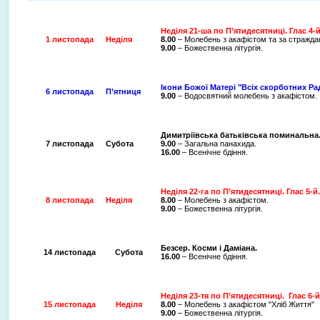
Неділя 21-ша по П’ятидесятниці. Глас 4-й
1 листопада
Неділя
8.00
– Молебень з акафістом та за стражд
9.00
– Божественна літургія.
Ікони Божої Матері "Всіх скорботних Ра
6 листопада
П’ятниця
9.00
– Водосвятний молебень з акафістом.
Димитріївська батьківська поминальна
7 листопада
Субота
9.00
– Загальна панахида.
16.00
– Всенічне бдіння.
Неділя 22-га по П’ятидесятниці. Глас 5
8 листопада
Неділя
8.00
– Молебень з акафістом.
9.00
– Божественна літургія.
Безсер. Косми і Даміана.
14 листопада
Субота
16.00
– Всенічне бдіння.
Неділя 23-тя по П’ятидесятниці.
Глас 6-й
15 листопада
Неділя
8.00
– Молебень з акафістом "Хліб Життя"
9.00
– Божественна літургія.