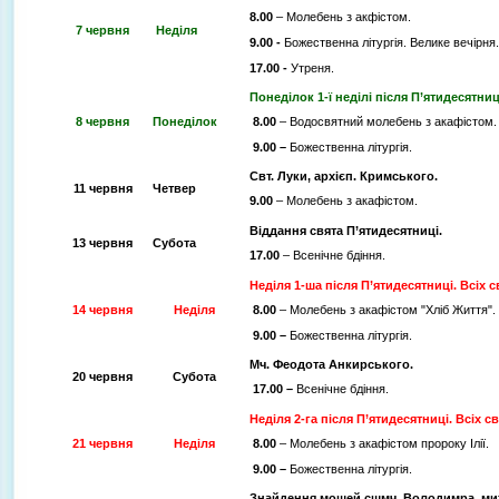
8.00
– Молебень з акфістом.
7 червня
Неділя
9.00 -
Божественна літургія. Велике вечірня.
17.00 -
Утреня.
Понеділок 1-ї неділі після
П’ятидесятни
8 червня
Понеділок
8.00
– Водосвятний молебень з акафістом.
9.00 –
Божественна літургія.
Свт. Луки, архієп. Кримського.
11 червня
Четвер
9.00
– Молебень з акафістом.
Віддання свята П’ятидесятниці.
13 червня
Субота
17.00
– Всенічне бдіння.
Неділя 1-ша після
П’ятидесятниці. Всіх с
14 червня
Неділя
8.00
– Молебень з акафістом "Хліб Життя".
9.00 –
Божественна літургія.
Мч. Феодота Анкирського.
20 червня
Субота
17.00 –
Всенічне бдіння.
Неділя 2-га після П’ятидесятниці. Всіх св
21 червня
Неділя
8.00
– Молебень з акафістом пророку Ілії.
9.00 –
Божественна літургія.
Знайдення мощей сщмч. Володимра, мит