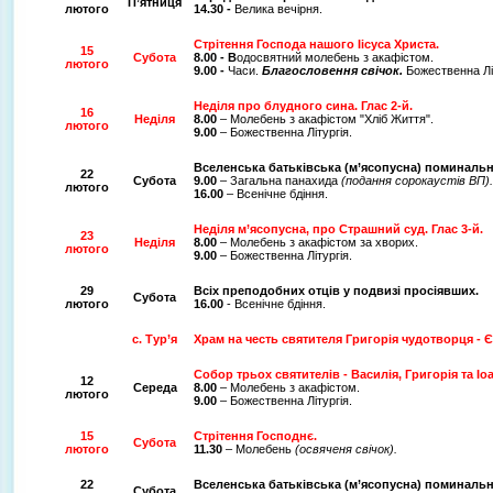
П’ятниця
лютого
14.30 -
Велика вечірня.
Стрітення Господа нашого Іісуса Христа.
15
Субота
8.00 - В
одосвятний молебень з акафістом.
лютого
9.00 -
Часи.
Благословення свічок.
Божественна Літ
Неділя про блудного сина
.
Глас 2-й.
16
Неділя
8.00
– Молебень з акафістом "Хліб Життя".
лютого
9.00
– Божественна Літургія.
Вселенська батьківська (м’ясопусна) поминальн
22
Субота
9.00
– Загальна панахида
(подання сорокаустів ВП).
лютого
16.00
– Всенічне бдіння.
Неділя
м’ясопусна,
про Страшний суд. Глас 3-й.
23
Неділя
8.00
– Молебень з акафістом за хворих.
лютого
9.00
– Божественна Літургія.
29
Всіх преподобних отців у подвизі просіявших.
Субота
лютого
16.00
- Всенічне бдіння.
с. Тур’я
Храм на честь святителя Григорія чудотворця -
Собор трьох святителів - Василія, Григорія та Іо
12
Середа
8.00
– Молебень з акафістом.
лютого
9.00
– Божественна Літургія.
15
Стрітення Господнє.
Субота
лютого
11.30
– Молебень
(освяченя свічок).
22
Вселенська батьківська (м’ясопусна) поминальн
Субота