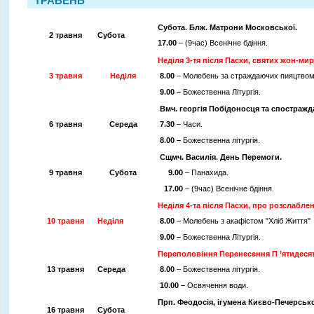
ТРАВЕНЬ
Субота. Блж. Матрони Московської.
2 травня
Субота
17.00
– (9час) Всенічне бдіння.
Неділя 3-тя після Пасхи, святих жон-ми
3 травня
Неділя
8.00
– Молебень за страждаючих пияцтвом
9.00 –
Божественна Літургія.
Вмч. георгія Побідоносця та спостражд
6 травня
Середа
7.30
– Часи.
8.00 –
Божественна літургія.
Сщмч. Василія. День Перемоги.
9 травня
Субота
9.00
– Панахида.
17.00
– (9час) Всенічне бдіння.
Неділя 4-та після Пасхи, про розслабле
10 травня
Неділя
8.00
– Молебень з акафістом "Хліб Життя"
9.00 –
Божественна Літургія.
Переполовіння Перенесення П ’ятидеся
13 травня
Середа
8.00
– Божественна літургія.
10.00 –
Освячення води.
Прп. Феодосія, ігумена Києво-Печерськ
16 травня
Субота