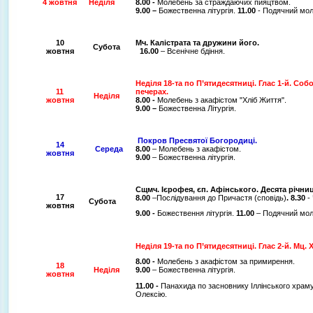
4 жовтня
Неділя
8.00 -
Молебень за страждаючих пияцтвом.
9.00 –
Божественна літургія.
11.00
- Подячний мол
10
Мч. Калістрата та дружини його.
Субота
жовтня
16.00
– Всенічне бдіння.
Неділя 18-та по П’ятидесятниці. Глас 1-й. Со
11
печерах.
Неділя
жовтня
8.00 -
Молебень з акафістом "Хліб Життя".
9.00 –
Божественна Літургія.
Покров Пресвятої Богородиці.
14
Середа
8.00
– Молебень з акафістом.
жовтня
9.00
– Божественна літургія.
Сщмч. Ієрофея, єп. Афінського. Десята річни
17
8.00
–Послідування до Причастя (сповідь)
. 8.30
-
Субота
жовтня
9.00 -
Божествення літургія.
11.00
– Подячний мол
Неділя 19-та по П’ятидесятниці. Глас 2-й.
Мц. 
8.00 -
Молебень з акафістом за примирення.
18
Неділя
9.00
– Божественна літургія.
жовтня
11.00 -
Панахида по засновнику Іллінського храму
Олексію.