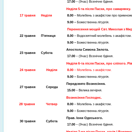
17.00
– (9час) Всенічне бдіння.
Неділя 5-та після Пасхи, про самарянку.
17 травня
Неділя
8.00
– Молебень з акафістом про примноже
9.00 –
Божественна літургія.
Перенесення мощей Свт. Миколая з Мир
22 травня
П’ятниця
8.00
– Водосвятний молебень з акафістом.
9.00 –
Божественна літургія.
Апостола Симона Зилота.
23 травня
Субота
17.00
– (9час) Всенічне бдіння.
Неділя 6-та після Пасхи, про сліпого. 
24 травня
Неділя
8.00
– Молебень з акафістом.
9.00 –
Божественна літургія.
Передсвято Вознесіння.
27 травня
Середа
15.00
– Велика вечірня.
Вознесіння Господнє.
28 травня
Четвер
8.00
– Молебень з акафістом.
9.00 –
Божественна літургія.
Прав. Іони Одеського.
30 травня
Субота
17.00
– (9час) Всенічне бдіння.
Неділя 7-ма після Пасхи, отців І Вселен