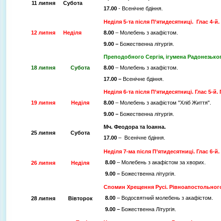
11 липня
Субота
17.00
- Всенічне бдіння.
Неділя 5-та після П’ятидесятниці. Глас 4-й.
12 липня
Неділя
8.00
– Молебень з акафістом.
9.00 –
Божественна літургія.
Преподобного Сергія, ігумена Радонезько
18 липня
Субота
8.00
– Молебень з акафістом.
17.00 –
Всенічне бдіння.
Неділя 6-та після П’ятидесятниці. Глас 5-й
19 липня
Неділя
8.00
– Молебень з акафістом "Хліб Життя".
9.00 –
Божественна літургія.
Мч. Феодора та Іоанна.
25 липня
Субота
17.00
– Всенічне бдіння.
Неділя 7-ма після П’ятидесятниці. Глас 6-
8.00
– Молебень з акафістом за хворих.
26 липня
Неділя
9.00 –
Божественна літургія.
Спомин Хрещення Русі. Рівноапостольног
8.00
– Водосвятний молебень з акафістом.
28 липня
Вівторок
9.00 –
Божественна Літургія.