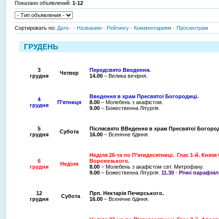
Показано объявлений
:
1-12
Сортировать по
:
Дате
·
Названию
·
Рейтингу
·
Комментариям
·
Просмотрам
ГРУДЕНЬ
3
Передсвято Введення.
Четвер
грудня
14.00
– Велика вечірня.
Введення в храм Пресвятої Богородиці.
4
П’ятниця
8.00
– Молебень з акафістом.
грудня
9.00
– Божественна Літургія.
5
Післясвято ВВедення в храм Пресвятої Богород
Субота
грудня
16.00
– Всенічне бдіння.
Неділя 26-та по П’ятидесятниці.
Глас 1-й. Княз
6
Воронезького.
Неділя
грудня
8.00
– Молебень з акафістом свт. Митрофану.
9.00
– Божественна Літургія.
11.30
-
Річні парафіял
12
Прп. Нектарія Печерського.
Субота
грудня
16.00
– Всенічне бдіння.