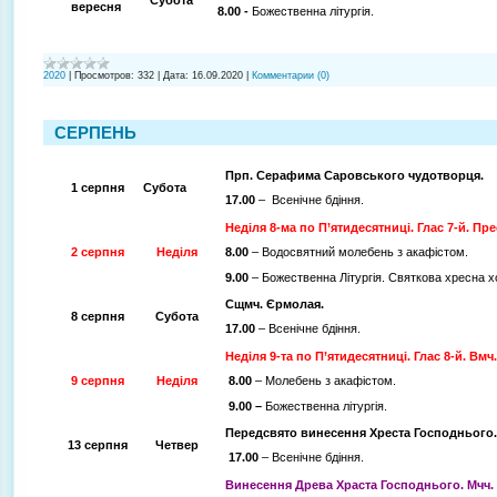
вересня
8.00 -
Божественна літургія.
2020
|
Просмотров:
332
|
Дата:
16.09.2020
|
Комментарии (0)
СЕРПЕНЬ
Прп. Серафима Саровського чудотворця.
1 серпня
Субота
17.00
– Всенічне бдіння.
Неділя 8-ма по П’ятидесятниці. Глас 7-й. Пр
2 серпня
Неділя
8.00
– Водосвятний молебень з акафістом.
9.00
– Божественна Літургія. Святкова хресна х
Сщмч. Єрмолая.
8 серпня
Субота
17.00
– Всенічне бдіння.
Неділя 9-та по П’ятидесятниці. Глас 8-й. Вмч
9 серпня
Неділя
8.00
– Молебень з акафістом.
9.00 –
Божественна літургія.
Передсвято винесення Хреста Господнього.
13 серпня
Четвер
17.00
– Всенічне бдіння.
Винесення Древа Храста Господнього. Мчч. 