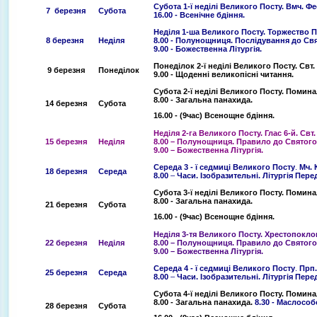
Субота 1-ї неділі Великого Посту. Вмч. Ф
7 березня
Субота
16.00 - Всенічне бдіння.
Неділя 1-ша Великого Посту. Торжество П
8 березня
Неділя
8.00 - Полунощниця. Послідування до Св
9.00 - Божественна Літургія.
Понеділок 2-ї неділі Великого Посту. Свт. 
9 березня
Понеділок
9.00 - Щоденні великопісні читання.
Субота 2-ї неділі Великого Посту. Помин
8.00 - Загальна панахида.
14 березня
Субота
16.00 - (9час) Всенощне бдіння.
Неділя 2-га Великого Посту. Глас 6-й. Свт
15 березня
Неділя
8.00 – Полунощниця. Правило до Святого
9.00 – Божественна Літургія.
Середа 3 - ї седмиці Великого Посту
.
Мч. 
18 березня
Середа
8.00
–
Часи. Ізобразительні. Літургія Пере
Субота 3-ї неділі Великого Посту. Помин
8.00 - Загальна панахида.
21 березня
Субота
16.00 - (9час) Всенощне бдіння.
Неділя 3-тя Великого Посту. Хрестопоклон
22 березня
Неділя
8.00 – Полунощниця. Правило до Святого
9.00 – Божественна Літургія.
Середа 4 - ї седмиці Великого Посту
.
Прп.
25 березня
Середа
8.00
–
Часи. Ізобразительні.
Літургія Пере
Субота 4-ї неділі Великого Посту. Поминал
8.00 - Загальна панахида.
8.30 - Маслосо
28 березня
Субота