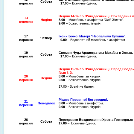
Субота
вересня
17.00
– Всенічне бдіння.
Неділя 14-та по П’ятидесятниці. Покладання п
13
Неділя
8.00
– Молебень з акафістом "Хліб Життя".
вересня
9.00
– Божественна літургія.
17
Ікони Божої Матері "Неопалима Купина".
Четвер
вересня
9.00
– Водосвятний молебень з акафістом.
19
Спомин Чуда Архистратига Михаїла в Хонах.
Субота
вересня
17.00
– Всенічне бдіння.
Неділя 15-та по П’ятидесятниці, Перед Возд
Глас 6-й.
20
8.00
– Молебень за хворих.
Неділя
вересня
9.00
– Божественна літургія.
17.00 - Всенічне бдіння.
Різдво Пресвятої Богородиці.
21
Понеділок
8.00
– Молебень з акафістом.
вересня
9.00
– Божественна літургія.
26
Передсвято Воздвиження Хреста Господньог
Субота
вересня
17.00
– Всенічне бдіння.