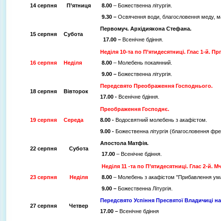
14 серпня
П’ятниця
8.00
– Божественна літургія.
9.30 –
Освячення води, благословення меду, ма
Первомуч. Архідиякона Стефана.
15 серпня
Субота
17.00 –
Всенічне бдіння.
Неділя 10-та по П’ятидесятниці. Глас 1-й. Прп
16 серпня
Неділя
8.00
– Молебень покаянний.
9.00 –
Божественна літургія.
Передсвято Преображення Господнього.
18 серпня
Вівторок
17.00 -
Всенічне бдіння.
Преображення Господнє.
19 серпня
Середа
8.00 -
Водосвятний молебень з акафістом.
9
.00 -
Божественна літургія (благословення фре
Апостола Матфія.
22 серпня
Субота
17.00
– Всенічне бдіння.
Неділя 11 -та по П’ятидесятниці. Глас 2-й. М
23 серпня
Неділя
8.00
– Молебень з акафістом "Прибавлення ума"
9.00 –
Божественна Літургія.
Передсвято
Успіння Пресвятої Владичиці на
27 серпня
Четвер
17.00 –
Всенічне бдіння