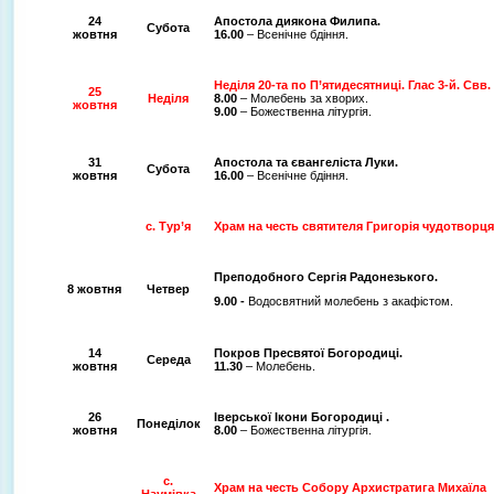
24
Апостола диякона Филипа.
Субота
жовтня
16.00
– Всенічне бдіння.
Неділя 20-та по П’ятидесятниці. Глас 3-й.
Свв. 
25
Неділя
8.00
– Молебень за хворих.
жовтня
9.00
– Божественна літургія.
31
Апостола та євангеліста Луки.
Субота
жовтня
16.00
– Всенічне бдіння.
с. Тур’я
Храм на честь святителя Григорія чудотворц
Преподобного Сергія Радонезького.
8 жовтня
Четвер
9.00 -
Водосвятний молебень з акафістом.
14
Покров Пресвятої Богородиці.
Середа
жовтня
11.30
– Молебень.
26
Іверської Ікони Богородиці .
Понеділок
жовтня
8.00
– Божественна літургія.
с.
Храм на честь Собору Архистратига Михаїла
Наумівка