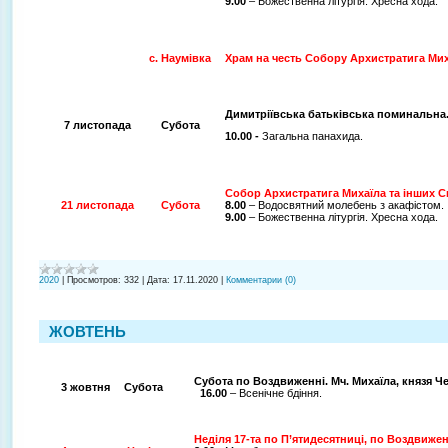
9.00
– Божественна літургія. Хресна хода.
с. Наумівка
Храм на честь Собору Архистратига Ми
Димитріївська батьківська поминальна
7 листопада
Субота
10.00 -
Загальна панахида.
Собор Архистратига Михаїла та інших С
21 листопада
Субота
8.00
– Водосвятний молебень з акафістом.
9.00
– Божественна літургія. Хресна хода.
2020
|
Просмотров:
332
|
Дата:
17.11.2020
|
Комментарии (0)
ЖОВТЕНЬ
Субота по Воздвиженні. Мч. Михаїла, князя Че
3 жовтня
Субота
16.00
– Всенічне бдіння.
Неділя 17-та по П’ятидесятниці, по Воздвижен