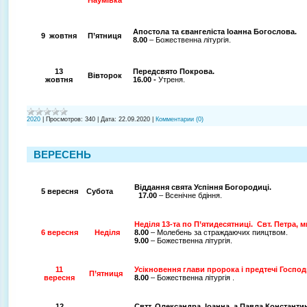
Апостола та євангеліста Іоанна Богослова.
9 жовтня
П’ятниця
8.00
– Божественна літургія.
13
Передсвято Покрова.
Вівторок
жовтня
16.00 -
Утреня.
2020
|
Просмотров:
340
|
Дата:
22.09.2020
|
Комментарии (0)
ВЕРЕСЕНЬ
Віддання свята Успіння Богородиці.
5 вересня
Субота
17.00
– Всенічне бдіння.
Неділя 13-та по П’ятидесятниці. Свт. Петра, 
6 вересня
Неділя
8.00
– Молебень за страждаючих пияцтвом.
9.00
– Божественна літургія.
11
Усікновення глави пророка і предтечі Господ
П’ятниця
вересня
8.00
– Божественна літургія .
12
Свтт. Олександра, Іоанна а Павла Констант