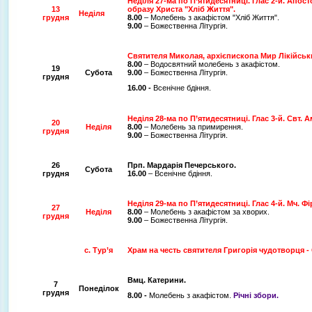
Неділя 27-ма по П’ятидесятниці. Глас 2-й.
Апост
13
образу Христа "Хліб Життя".
Неділя
грудня
8.00
– Молебень з акафістом "Хліб Життя".
9.00
– Божественна Літургія.
Святителя Миколая, архієпископа Мир Лікійськ
8.00
– Водосвятний молебень з акафістом.
19
Субота
9.00
– Божественна Літургія.
грудня
16.00 -
Всенічне бдіння.
Неділя 28-ма по П’ятидесятниці. Глас 3-й.
Свт. А
20
Неділя
8.00
– Молебень за примирення.
грудня
9.00
– Божественна Літургія.
26
Прп. Мардарія Печерського.
Субота
грудня
16.00
– Всенічне бдіння.
Неділя 29-ма по П’ятидесятниці. Глас 4-й.
Мч. Фі
27
Неділя
8.00
– Молебень з акафістом за хворих.
грудня
9.00
– Божественна Літургія.
с. Тур’я
Храм на честь святителя Григорія чудотворця 
Вмц. Катерини.
7
Понеділок
грудня
8.00 -
Молебень з акафістом.
Річні збори.