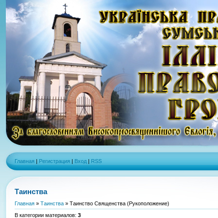
Главная
|
Регистрация
|
Вход
|
RSS
Таинства
Главная
»
Таинства
» Таинство Священства (Рукоположение)
В категории материалов
:
3