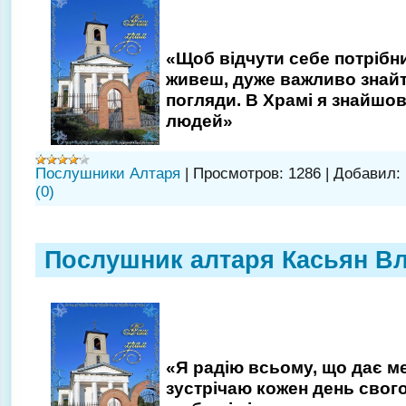
«Щоб відчути себе потрібни
живеш, дуже важливо знайти
погляди. В Храмі я знайшов
людей»
Послушники Алтаря
|
Просмотров:
1286
|
Добавил:
(0)
Послушник алтаря Касьян В
«Я радію всьому, що дає ме
зустрічаю кожен день свог