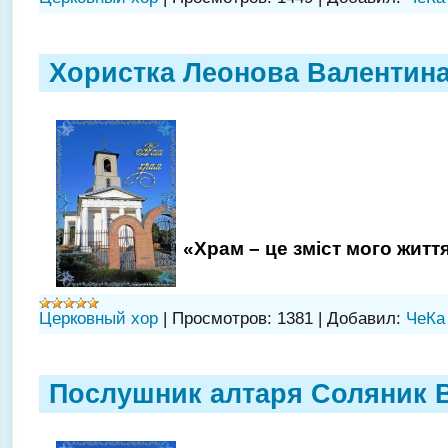
Хористка Леонова Валентин
«Храм – це зміст мого житт
Церковный хор
|
Просмотров:
1381
|
Добавил:
ЧеКа
Послушник алтаря Соляник 