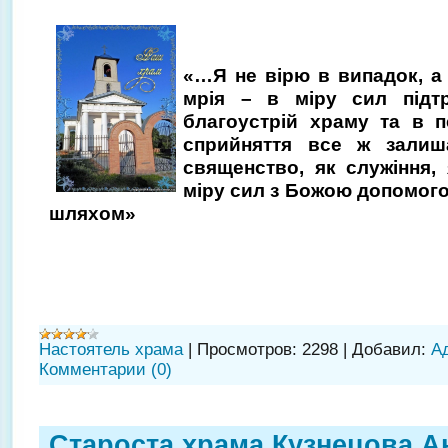
«…Я не вірю в випадок, а
мрія – в міру сил підт
благоустрій храму та в 
сприйняття все ж залиш
священство, як служіння,
міру сил з Божою допомог
шляхом»
Настоятель храма
|
Просмотров:
2298
|
Добавил:
А
Комментарии (0)
Староста храма Кузнецова 