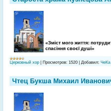
«Зміст мого життя: потруд
спасіння своєї душі»
Церковный хор
|
Просмотров:
1520
|
Добавил:
ЧеКа
Чтец Букша Михаил Иванови