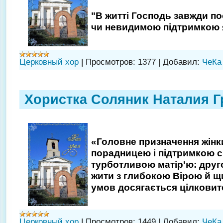
"В житті Господь завжди п
чи невидимою підтримкою 
Церковный хор
|
Просмотров:
1377
|
Добавил:
ЧеКа
Хористка Соляник Наталия Г
«Головне призначення жінк
порадницею і підтримкою с
турботливою матір'ю: друго
жити з глибокою Вірою й щ
умов досягається цілкови
Церковный хор
|
Просмотров:
1449
|
Добавил:
ЧеКа