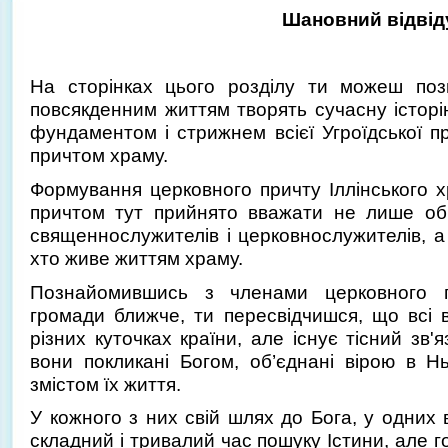
Шановний відвід
На сторінках цього розділу ти можеш поз
повсякденним життям творять сучасну історі
фундаментом і стрижнем всієї Угроїдської 
причтом храму.
Формування церковного причту Іллінського х
причтом тут прийнято вважати не лише о
священнослужителів і церковнослужителів, а
хто живе життям храму.
Познайомившись з членами церковного пр
громади ближче, ти пересвідчишся, що всі 
різних куточках країни, але існує тісний зв'я
вони покликані Богом, об’єднані вірою в Н
змістом їх життя.
У кожного з них свій шлях до Бога, у одних в
складний і тривалий час пошуку Істини, але гол