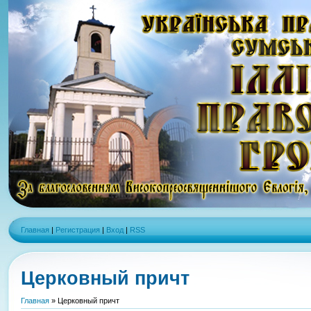
Главная
|
Регистрация
|
Вход
|
RSS
Церковный причт
Главная
»
Церковный причт