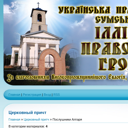
Главная
|
Регистрация
|
Вход
|
RSS
Церковный причт
Главная
»
Церковный притч
» Послушники Алтаря
В категории материалов
:
4