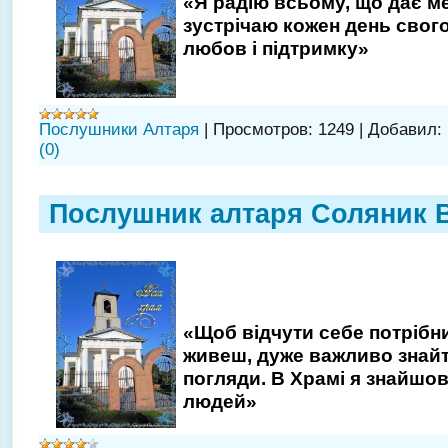
«Я радію всьому, що дає ме
зустрічаю кожен день свог
любов і підтримку»
Послушники Алтаря
|
Просмотров:
1249
|
Добавил:
(0)
Послушник алтаря Соляник 
«Щоб відчути себе потрібни
живеш, дуже важливо знайти
погляди. В Храмі я знайшов
людей»